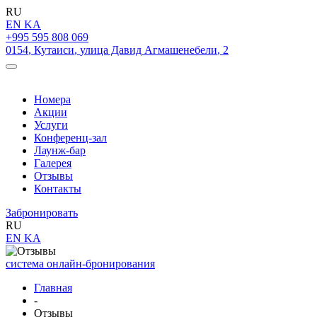
RU
EN
KA
+995 595 808 069
0154
,
Кутаиси
,
улица Давид Агмашенебели
,
2
Номера
Акции
Услуги
Конференц-зал
Лаунж-бар
Галерея
Отзывы
Контакты
Забронировать
RU
EN
KA
система онлайн-бронирования
Главная
-
Отзывы