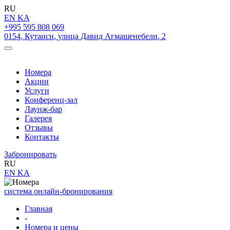
RU
EN
KA
+995 595 808 069
0154
,
Кутаиси
,
улица Давид Агмашенебели
,
2
Номера
Акции
Услуги
Конференц-зал
Лаунж-бар
Галерея
Отзывы
Контакты
Забронировать
RU
EN
KA
система онлайн-бронирования
Главная
-
Номера и цены